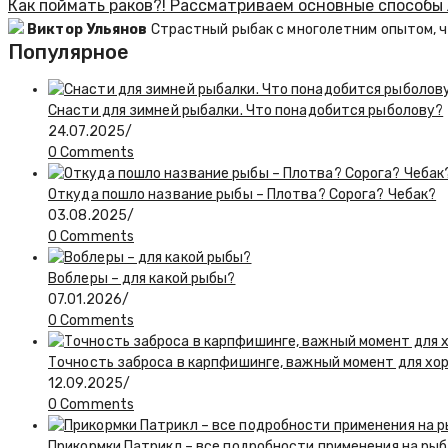
Как поймать раков?! Рассматриваем основные способы
Виктор Ульянов
Страстный рыбак с многолетним опытом, ч
Популярное
Снасти для зимней рыбалки. Что понадобится рыболову?
24.07.2025
/
0 Comments
Откуда пошло название рыбы – Плотва? Сорога? Чебак?
03.08.2025
/
0 Comments
Воблеры – для какой рыбы?
07.01.2026
/
0 Comments
Точность заброса в карпфишинге, важный момент для хо
12.09.2025
/
0 Comments
Прикормки Патрикл – все подробности применения на ры