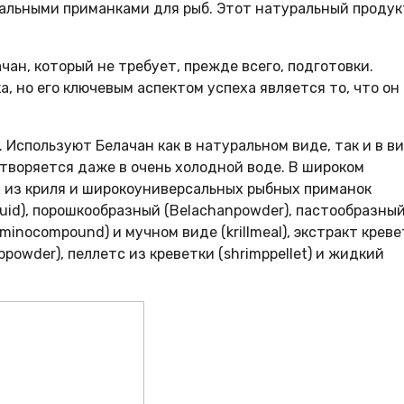
альными приманками для рыб. Этот натуральный продук
ан, который не требует, прежде всего, подготовки.
, но его ключевым аспектом успеха является то, что он
. Используют Белачан как в натуральном виде, так и в в
створяется даже в очень холодной воде. В широком
 из криля и широкоуниверсальных рыбных приманок
uid), порошкообразный (Belachanpowder), пастообразны
laminocompound) и мучном виде (krillmeal), экстракт крев
ppowder), пеллетс из креветки (shrimppellet) и жидкий