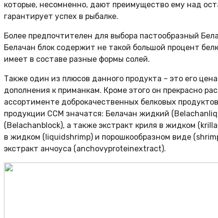
которые, несомненно, дают преимущество ему над ост
гарантирует успех в рыбалке.
Более предпочтителен для выбора пастообразный Белач
Белачан блок содержит не такой большой процент белка
имеет в составе разные формы солей.
Также один из плюсов данного продукта – это его цена
дополнения к приманкам. Кроме этого он прекрасно ра
ассортименте доброкачественных белковых продуктов
продукции CCM значатся: Белачан жидкий (Belachanliq
(Belachanblock), а также экстракт криля в жидком (kril
в жидком (liquidshrimp) и порошкообразном виде (shrim
экстракт анчоуса (anchovyproteinextract).