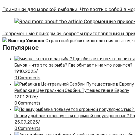
Приманки для морской рыбалки. Что взять с собой в мо
Современные прикормки, секреты приготовления и пр
Виктор Ульянов
Страстный рыбак с многолетним опытом, ч
Популярное
Бычок – что это за рыба? Где обитает и на что ловится?
19.10.2025
/
0 Comments
Рыбалка в Центральной Сербии. Путешествие в Европу
12.01.2026
/
0 Comments
Почему рыбалка пользуется огромной популярностью? Р
25.09.2025
/
0 Comments